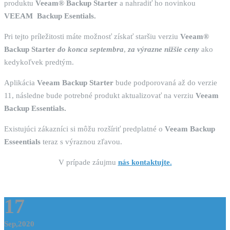
produktu
Veeam® Backup Starter
a nahradiť ho novinkou
VEEAM Backup Esentials.
Pri tejto príležitosti máte možnosť získať staršiu verziu
Veeam®
Backup Starter
do konca septembra
,
za výrazne nižšie ceny
ako
kedykoľvek predtým.
Aplikácia
Veeam Backup Starter
bude podporovaná až do verzie
11, následne bude potrebné produkt aktualizovať na verziu
Veeam
Backup Essentials.
Existujúci zákazníci si môžu rozšíriť predplatné o
Veeam Backup
Esseentials
teraz s výraznou zľavou.
V prípade záujmu
nás kontaktujte.
17
Sep,2020