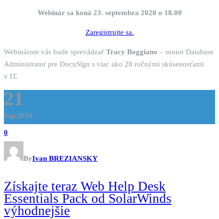
Webinár sa koná 23. septembra 2020 o 18.00
Zaregistrujte sa.
Webinárom vás bude sprevádzať
Tracy Boggiano
– senior Database
Administrator pre DocuSlgn s viac ako 20 ročnými skúsenosťami
v IT.
21
Sep,2020
0
By
Ivan BREZIANSKY
Získajte teraz Web Help Desk
Essentials Pack od SolarWinds
výhodnejšie