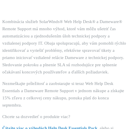
Kombinácia služieb SolarWinds® Web Help Desk® a Dameware®
Remote Support má mnoho výhod, ktoré vám môžu ušetriť čas
automatizáciou a zjednodušením úloh technickej podpory a
vzdialenej podpory IT. Obaja spolupracujú, aby vám pomohli rýchlo
identifikovať a vyriešiť problémy, efektívne spravovať tikety a
priamo iniciovať vzdialené relácie Dameware z technickej podpory.
Sledovanie pokroku a plnenie SLA sú rozhodujúce pre splnenie
očakávaní koncových používateľov a ďalších požiadaviek.
Nezmeškajte príležitosť a zaobstarajte si teraz Web Help Desk
Essentials a Dameware Remote Support v jednom nákupe a získajte
15% zľavu z celkovej ceny nákupu, ponuka platí do konca
septembra.
Chcete sa dozvedieť o produkte viac?
Čítajte viac o výhodách Help Desk Essentials Pack,
alebo si