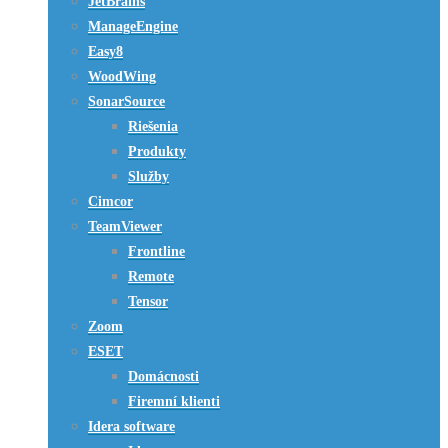
JetBrains
ManageEngine
Easy8
WoodWing
SonarSource
Riešenia
Produkty
Služby
Cimcor
TeamViewer
Frontline
Remote
Tensor
Zoom
ESET
Domácnosti
Firemní klienti
Idera software