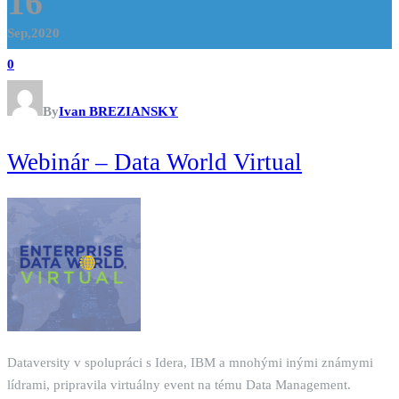
16
Sep,2020
0
By
Ivan BREZIANSKY
Webinár – Data World Virtual
Dataversity v spolupráci s Idera, IBM a mnohými inými známymi
lídrami, pripravila virtuálny event na tému Data Management.