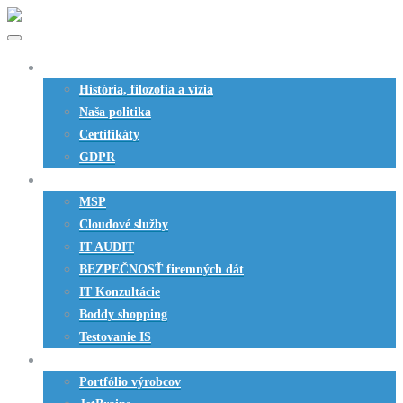
O nás
História, filozofia a vízia
Naša politika
Certifikáty
GDPR
Služby
MSP
Cloudové služby
IT AUDIT
BEZPEČNOSŤ firemných dát
IT Konzultácie
Boddy shopping
Testovanie IS
SW produkty
Portfólio výrobcov