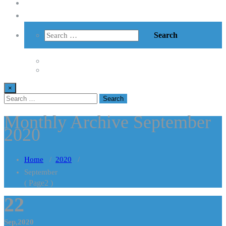
Vzdelávanie
Kontakt
×
Monthly Archive September
2020
Home
/
2020
/
September
( Page2 )
22
Sep,2020