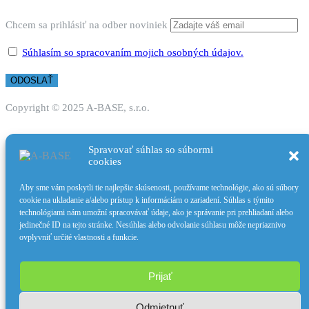
Chcem sa prihlásiť na odber noviniek
Súhlasím so spracovaním mojich osobných údajov.
Copyright © 2025 A-BASE, s.r.o.
Spravovať súhlas so súbormi
cookies
Skip to content
Aby sme vám poskytli tie najlepšie skúsenosti, používame technológie, ako sú súbory
Open toolbar
cookie na ukladanie a/alebo prístup k informáciám o zariadení. Súhlas s týmito
technológiami nám umožní spracovávať údaje, ako je správanie pri prehliadaní alebo
Accessibility Tools
jedinečné ID na tejto stránke. Nesúhlas alebo odvolanie súhlasu môže nepriaznivo
ovplyvniť určité vlastnosti a funkcie.
Increase Text
Decrease Text
Grayscale
Prijať
High Contrast
Negative Contrast
Odmietnuť