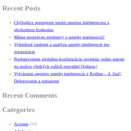
Recent Posts
Chýbajúce prepojenie medzi umelou inteligenciou a
obchodnou hodnotou
Máme nesprávne predstavy o umelej inteligencii?
Vylepšené riadenie a analýza umelej inteligencie pre
organizácie
Predstavujeme globálnu konfiguráciu projektu: jedno miesto
na správu všetkých vašich pravidiel Qodana+
Vytváranie agentov umelej inteligencie v Kotline – 4. časť:
Delegovanie a subagenti
Recent Comments
Categories
Acronis
(10)