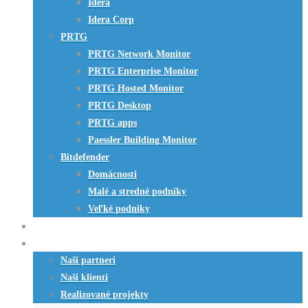
Idera
Idera Corp
PRTG
PRTG Network Monitor
PRTG Enterprise Monitor
PRTG Hosted Monitor
PRTG Desktop
PRTG apps
Paessler Building Monitor
Bitdefender
Domácnosti
Malé a stredné podniky
Veľké podniky
HW riešenia
Referencie
Naši partneri
Naši klienti
Realizované projekty