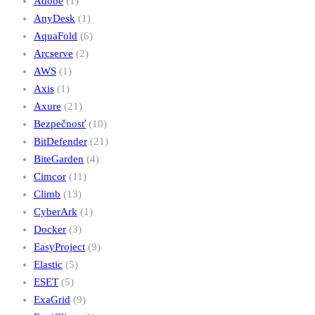
Adobe
(1)
AnyDesk
(1)
AquaFold
(6)
Arcserve
(2)
AWS
(1)
Axis
(1)
Axure
(21)
Bezpečnosť
(10)
BitDefender
(21)
BiteGarden
(4)
Cimcor
(11)
Climb
(13)
CyberArk
(1)
Docker
(3)
EasyProject
(9)
Elastic
(5)
ESET
(5)
ExaGrid
(9)