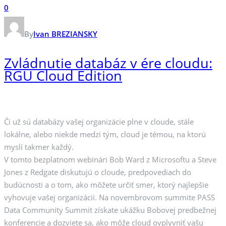
0
By
Ivan BREZIANSKY
Zvládnutie databáz v ére cloudu:
RGU Cloud Edition
Či už sú databázy vašej organizácie plne v cloude, stále
lokálne, alebo niekde medzi tým, cloud je témou, na ktorú
myslí takmer každý.
V tomto bezplatnom webinári Bob Ward z Microsoftu a Steve
Jones z Redgate diskutujú o cloude, predpovediach do
budúcnosti a o tom, ako môžete určiť smer, ktorý najlepšie
vyhovuje vašej organizácii. Na novembrovom summite PASS
Data Community Summit získate ukážku Bobovej predbežnej
konferencie a dozviete sa, ako môže cloud ovplyvniť vašu