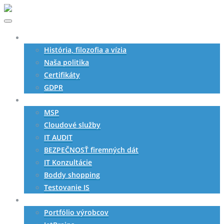
O nás
História, filozofia a vízia
Naša politika
Certifikáty
GDPR
Služby
MSP
Cloudové služby
IT AUDIT
BEZPEČNOSŤ firemných dát
IT Konzultácie
Boddy shopping
Testovanie IS
SW produkty
Portfólio výrobcov