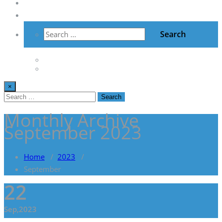
Vzdelávanie
Kontakt
×
Monthly Archive
September 2023
Home
/
2023
/
September
22
Sep,2023