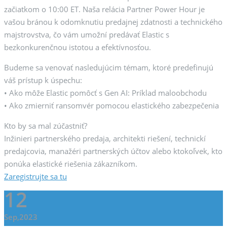
začiatkom o 10:00 ET. Naša relácia Partner Power Hour je
vašou bránou k odomknutiu predajnej zdatnosti a technického
majstrovstva, čo vám umožní predávať Elastic s
bezkonkurenčnou istotou a efektívnosťou.
Budeme sa venovať nasledujúcim témam, ktoré predefinujú
váš prístup k úspechu:
• Ako môže Elastic pomôcť s Gen AI: Príklad maloobchodu
• Ako zmierniť ransomvér pomocou elastického zabezpečenia
Kto by sa mal zúčastniť?
Inžinieri partnerského predaja, architekti riešení, technickí
predajcovia, manažéri partnerských účtov alebo ktokoľvek, kto
ponúka elastické riešenia zákazníkom.
Zaregistrujte sa tu
12
Sep,2023