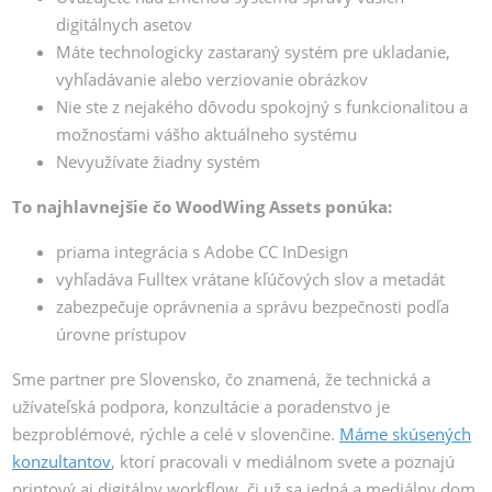
digitálnych asetov
Máte technologicky zastaraný systém pre ukladanie,
vyhľadávanie alebo verziovanie obrázkov
Nie ste z nejakého dôvodu spokojný s funkcionalitou a
možnosťami vášho aktuálneho systému
Nevyužívate žiadny systém
To najhlavnejšie čo WoodWing Assets ponúka:
priama integrácia s Adobe CC InDesign
vyhľadáva Fulltex vrátane kľúčových slov a metadát
zabezpečuje oprávnenia a správu bezpečnosti podľa
úrovne prístupov
Sme partner pre Slovensko, čo znamená, že technická a
užívateľská podpora, konzultácie a poradenstvo je
bezproblémové, rýchle a celé v slovenčine.
Máme skúsených
konzultantov
, ktorí pracovali v mediálnom svete a poznajú
printový aj digitálny workflow, či už sa jedná a mediálny dom