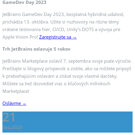
GameDev Day 2023
JetBrains GameDev Day 2023, bezplatná hybridná udalosť,
prichádza 13. októbra. Užite si rozhovory na rôzne témy
vrátane testovania hier, CI/CD, Unity’s DOTS a vývoja pre
Apple Vision Pro!
Zaregistrujte sa →
Trh JetBrains oslavuje 5 rokov
JetBrains Marketplace oslávil 7. septembra svoje piate výročie.
Prečítajte si blogový príspevok a zistite, ako sa môžete pripojiť
k prebiehajúcim oslavám a získať svoje vlastné darčeky.
Môžete sa tiež dozvedieť viac o kľúčových míľnikoch
Marketplace!
Oslávme →
21
Sep,2023