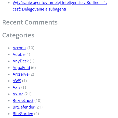
Vytváranie agentov umelej inteligencie v Kotline – 4.
časť: Delegovanie a subagenti
Recent Comments
Categories
Acronis
(10)
Adobe
(1)
AnyDesk
(1)
AquaFold
(6)
Arcserve
(2)
AWS
(1)
Axis
(1)
Axure
(21)
Bezpečnosť
(10)
BitDefender
(21)
BiteGarden
(4)