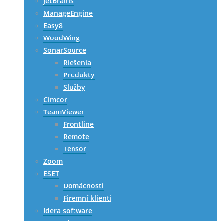
JetBrains
ManageEngine
Easy8
WoodWing
SonarSource
Riešenia
Produkty
Služby
Cimcor
TeamViewer
Frontline
Remote
Tensor
Zoom
ESET
Domácnosti
Firemní klienti
Idera software