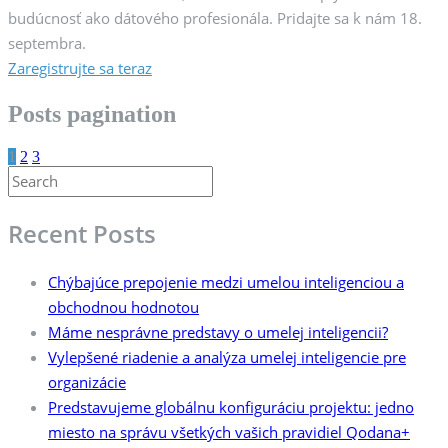
budúcnosť ako dátového profesionála. Pridajte sa k nám 18.
septembra.
Zaregistrujte sa teraz
Posts pagination
1
2
3
Recent Posts
Chýbajúce prepojenie medzi umelou inteligenciou a
obchodnou hodnotou
Máme nesprávne predstavy o umelej inteligencii?
Vylepšené riadenie a analýza umelej inteligencie pre
organizácie
Predstavujeme globálnu konfiguráciu projektu: jedno
miesto na správu všetkých vašich pravidiel Qodana+