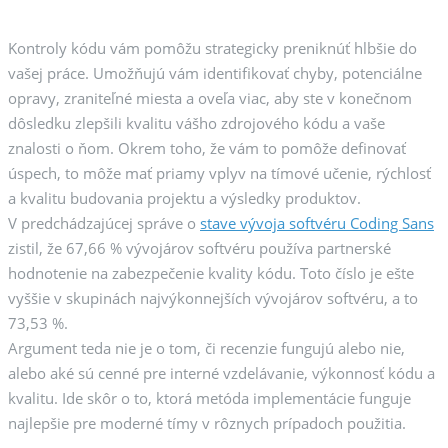
Kontroly kódu vám pomôžu strategicky preniknúť hlbšie do
vašej práce. Umožňujú vám identifikovať chyby, potenciálne
opravy, zraniteľné miesta a oveľa viac, aby ste v konečnom
dôsledku zlepšili kvalitu vášho zdrojového kódu a vaše
znalosti o ňom. Okrem toho, že vám to pomôže definovať
úspech, to môže mať priamy vplyv na tímové učenie, rýchlosť
a kvalitu budovania projektu a výsledky produktov.
V predchádzajúcej správe o
stave vývoja softvéru Coding Sans
zistil, že 67,66 % vývojárov softvéru používa partnerské
hodnotenie na zabezpečenie kvality kódu. Toto číslo je ešte
vyššie v skupinách najvýkonnejších vývojárov softvéru, a to
73,53 %.
Argument teda nie je o tom, či recenzie fungujú alebo nie,
alebo aké sú cenné pre interné vzdelávanie, výkonnosť kódu a
kvalitu. Ide skôr o to, ktorá metóda implementácie funguje
najlepšie pre moderné tímy v rôznych prípadoch použitia.