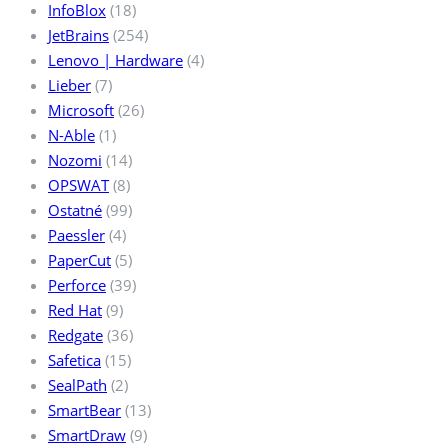
InfoBlox
(18)
JetBrains
(254)
Lenovo | Hardware
(4)
Lieber
(7)
Microsoft
(26)
N-Able
(1)
Nozomi
(14)
OPSWAT
(8)
Ostatné
(99)
Paessler
(4)
PaperCut
(5)
Perforce
(39)
Red Hat
(9)
Redgate
(36)
Safetica
(15)
SealPath
(2)
SmartBear
(13)
SmartDraw
(9)