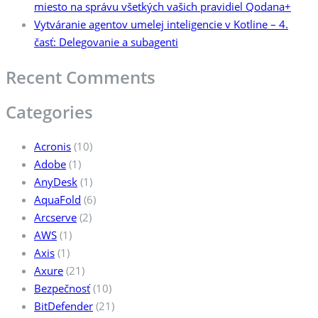
miesto na správu všetkých vašich pravidiel Qodana+
Vytváranie agentov umelej inteligencie v Kotline – 4.
časť: Delegovanie a subagenti
Recent Comments
Categories
Acronis
(10)
Adobe
(1)
AnyDesk
(1)
AquaFold
(6)
Arcserve
(2)
AWS
(1)
Axis
(1)
Axure
(21)
Bezpečnosť
(10)
BitDefender
(21)