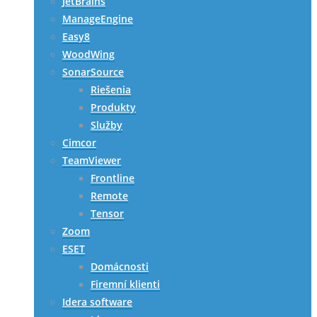
JetBrains
ManageEngine
Easy8
WoodWing
SonarSource
Riešenia
Produkty
Služby
Cimcor
TeamViewer
Frontline
Remote
Tensor
Zoom
ESET
Domácnosti
Firemní klienti
Idera software