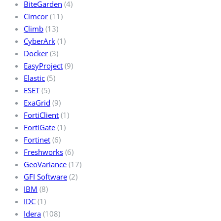
BiteGarden
(4)
Cimcor
(11)
Climb
(13)
CyberArk
(1)
Docker
(3)
EasyProject
(9)
Elastic
(5)
ESET
(5)
ExaGrid
(9)
FortiClient
(1)
FortiGate
(1)
Fortinet
(6)
Freshworks
(6)
GeoVariance
(17)
GFI Software
(2)
IBM
(8)
IDC
(1)
Idera
(108)