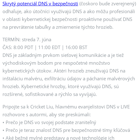
Skrytý potenciál DNS v bezpečnosti
(čoskoro bude zverejnený)
odhaľuje, ako útočníci využívajú DNS a ako môžu profesionáli
v oblasti kybernetickej bezpečnosti proaktívne používať DNS
na prevrátenie tabuľky a zmiernenie týchto hrozieb.
TERMÍN: streda 7. júna
ČAS: 8:00 PDT | 11:00 EDT | 16:00 BST
DNS je základným prvkom sieťovej komunikácie a je tiež
východiskovým bodom pre nespočetné množstvo
kybernetických útokov. Aktéri hrozieb zneužívajú DNS na
inštaláciu malvéru, exfiltráciu údajov a páchanie malvérových
hrozieb. Kybernetické hrozby, ktoré využívajú DNS, sú
rozšírené, sofistikované a rýchlo sa vyvíjajú.
Pripojte sa k Cricket Liu, hlavnému evanjelistovi DNS v LIVE
rozhovore s autormi, aby ste preskúmali:
• Prečo je DNS vo svojej podstate zraniteľný
• Prečo je teraz znalosť DNS pre bezpečnostné tímy kľúčová
• Aké bežné mylné predstavy a nové technológie ich