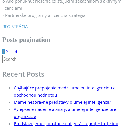
o Ako ponúknuť riešenie existujúcim zákazníkom s aktívnymi
licenciami
• Partnerské programy a licenčná stratégia
REGISTRÁCIA
Posts pagination
1
2
…
4
Recent Posts
Chýbajúce prepojenie medzi umelou inteligenciou a
obchodnou hodnotou
Máme nesprávne predstavy o umelej inteligencii?
Vylepšené riadenie a analýza umelej inteligencie pre
organizácie
Predstavujeme globálnu konfiguráciu projektu: jedno