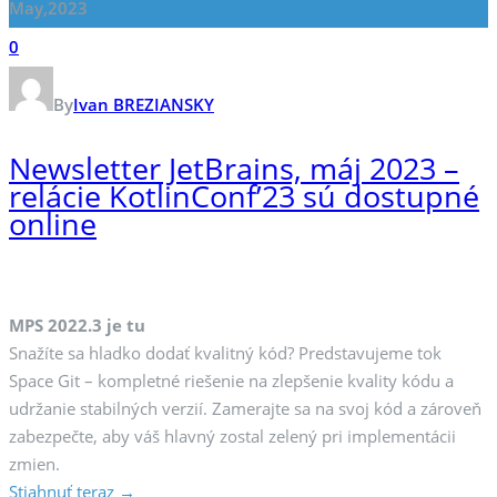
May,2023
0
By
Ivan BREZIANSKY
Newsletter JetBrains, máj 2023 –
relácie KotlinConf’23 sú dostupné
online
MPS 2022.3 je tu
Snažíte sa hladko dodať kvalitný kód? Predstavujeme tok
Space Git – kompletné riešenie na zlepšenie kvality kódu a
udržanie stabilných verzií. Zamerajte sa na svoj kód a zároveň
zabezpečte, aby váš hlavný zostal zelený pri implementácii
zmien.
Stiahnuť teraz →