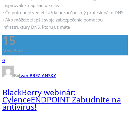
inšpirovali k napísaniu knihy
• Čo potrebuje vedieť každý bezpečnostný profesionál o DNS
• Ako môžete zlepšiť svoje zabezpečenie pomocou
infraštruktúry DNS, ktorú už máte
15
May,2023
0
By
Ivan BREZIANSKY
BlackBerry webinár:
CylenceENDPOINT Zabudnite na
antivírus!