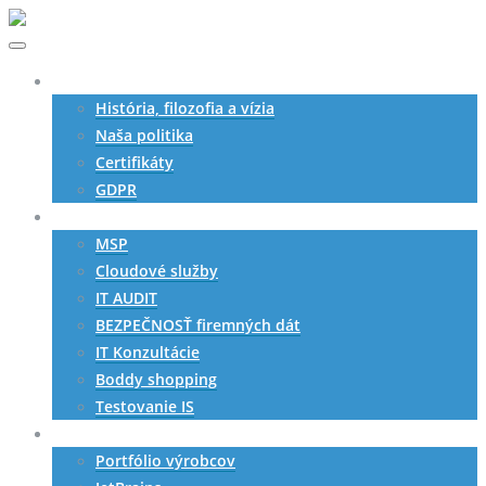
O nás
História, filozofia a vízia
Naša politika
Certifikáty
GDPR
Služby
MSP
Cloudové služby
IT AUDIT
BEZPEČNOSŤ firemných dát
IT Konzultácie
Boddy shopping
Testovanie IS
SW produkty
Portfólio výrobcov