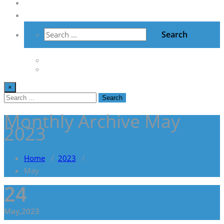
Vzdelávanie
Kontakt
×
Monthly Archive May
2023
Home
/
2023
/
May
24
May,2023