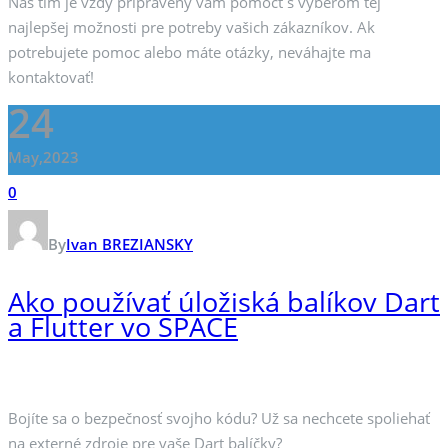
Náš tím je vždy pripravený vám pomôcť s výberom tej
najlepšej možnosti pre potreby vašich zákazníkov. Ak
potrebujete pomoc alebo máte otázky, neváhajte ma
kontaktovať!
24
May,2023
0
By
Ivan BREZIANSKY
Ako používať úložiská balíkov Dart
a Flutter vo SPACE
Bojíte sa o bezpečnosť svojho kódu? Už sa nechcete spoliehať
na externé zdroje pre vaše Dart balíčky?