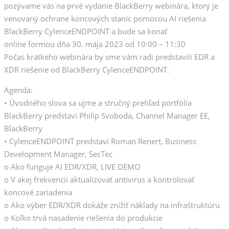
pozývame vás na prvé vydanie BlackBerry webinára, ktorý je
venovaný ochrane koncových staníc pomocou AI riešenia
BlackBerry CylenceENDPOINT a bude sa konať
online formou dňa 30. mája 2023 od 10:00 – 11:30
Počas krátkeho webinára by sme vám radi predstavili EDR a
XDR riešenie od BlackBerry CylenceENDPOINT.
Agenda:
• Úvodného slova sa ujme a stručný prehľad portfólia
BlackBerry predstaví Philip Svoboda, Channel Manager EE,
BlackBerry
• CylenceENDPOINT predstaví Roman Renert, Business
Development Manager, SecTec
o Ako funguje AI EDR/XDR, LIVE DEMO
o V akej frekvencii aktualizovať antivirus a kontrolovať
koncové zariadenia
o Ako výber EDR/XDR dokáže znížiť náklady na infraštruktúru
o Koľko trvá nasadenie riešenia do produkcie