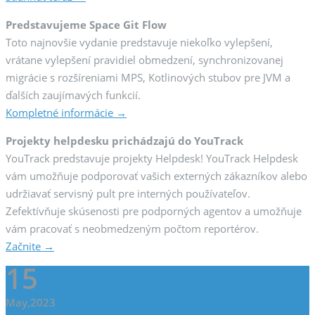
Predstavujeme Space Git Flow
Toto najnovšie vydanie predstavuje niekoľko vylepšení,
vrátane vylepšení pravidiel obmedzení, synchronizovanej
migrácie s rozšíreniami MPS, Kotlinových stubov pre JVM a
ďalších zaujímavých funkcií.
Kompletné informácie →
Projekty helpdesku prichádzajú do YouTrack
YouTrack predstavuje projekty Helpdesk! YouTrack Helpdesk
vám umožňuje podporovať vašich externých zákazníkov alebo
udržiavať servisný pult pre interných používateľov.
Zefektívňuje skúsenosti pre podporných agentov a umožňuje
vám pracovať s neobmedzeným počtom reportérov.
Začnite →
15
May,2023