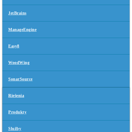
JetBrains
ManageEngine
Easy8
WoodWing
SonarSource
Riešenia
Produkty
Služby