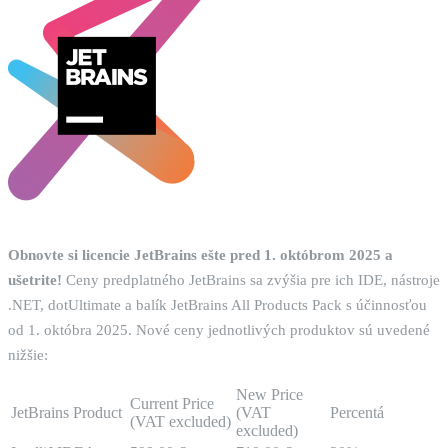
Obnovte si licencie JetBrains ešte pred 1. októbrom 2025 a
ušetrite!
Ceny predplatného JetBrains sa zvýšia pre ich IDE, nástroje
.NET, dotUltimate a balík JetBrains All Products Pack s účinnosťou
od 1. októbra 2025. Nové ceny jednotlivých produktov sú uvedené
nižšie:
New Price
Current Price
JetBrains Product
(VAT
Percentá
(VAT excluded)
excluded)