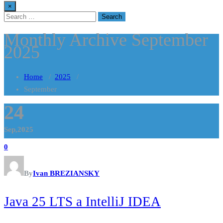
×
Monthly Archive September
2025
Home
/
2025
/
September
24
Sep,2025
0
By
Ivan BREZIANSKY
Java 25 LTS a IntelliJ IDEA