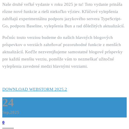
Naše druhé veľké vydanie v roku 2025 je tu! Toto vydanie prináša
rôzne nové funkcie a rieši niekoľko výziev. Kľúčové vylepšenia
zahŕňajú experimentálnu podporu jazykového servera TypeScript-
Go, podporu Baseline, vylepšenia Bun a rad dôležitých aktualizácií.
Počnúc touto verziou budeme do našich hlavných blogových
príspevkov o verziách zahrňovať pozoruhodné funkcie z menších
aktualizácií. Keďže nezverejňujeme samostatné blogové príspevky
pre každú menšiu verziu, pomôže vám to nezmeškať užitočné
vylepšenia zavedené medzi hlavnými verziami.
DOWNLOAD WEBSTORM 2025.2
24
Sep,2025
0