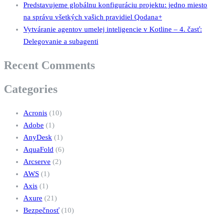
Predstavujeme globálnu konfiguráciu projektu: jedno miesto
na správu všetkých vašich pravidiel Qodana+
Vytváranie agentov umelej inteligencie v Kotline – 4. časť:
Delegovanie a subagenti
Recent Comments
Categories
Acronis
(10)
Adobe
(1)
AnyDesk
(1)
AquaFold
(6)
Arcserve
(2)
AWS
(1)
Axis
(1)
Axure
(21)
Bezpečnosť
(10)