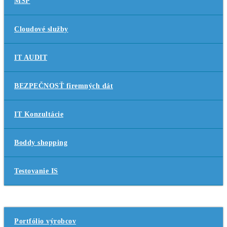
MSP
Cloudové služby
IT AUDIT
BEZPEČNOSŤ firemných dát
IT Konzultácie
Boddy shopping
Testovanie IS
SW produkty
Portfólio výrobcov