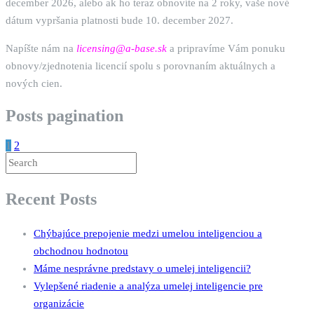
december 2026, alebo ak ho teraz obnovíte na 2 roky, vaše nové
dátum vypršania platnosti bude 10. december 2027.
Napíšte nám na
licensing@a-base.sk
a pripravíme Vám ponuku
obnovy/zjednotenia licencií spolu s porovnaním aktuálnych a
nových cien.
Posts pagination
1
2
Recent Posts
Chýbajúce prepojenie medzi umelou inteligenciou a
obchodnou hodnotou
Máme nesprávne predstavy o umelej inteligencii?
Vylepšené riadenie a analýza umelej inteligencie pre
organizácie