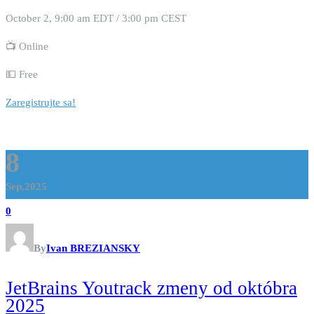
October 2, 9:00 am EDT / 3:00 pm CEST
📺 Online
💵 Free
Zaregistrujte sa!
8
Sep,2025
0
By
Ivan BREZIANSKY
JetBrains Youtrack zmeny od októbra
2025