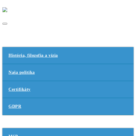
O nás
História, filozofia a vízia
Naša politika
Certifikáty
GDPR
Služby