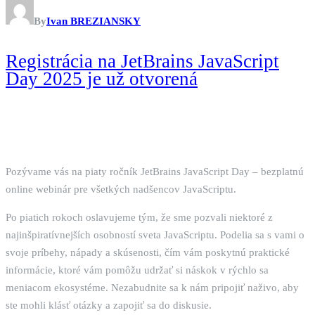
By
Ivan BREZIANSKY
Registrácia na JetBrains JavaScript
Day 2025 je už otvorená
Pozývame vás na piaty ročník JetBrains JavaScript Day – bezplatnú
online webinár pre všetkých nadšencov JavaScriptu.
Po piatich rokoch oslavujeme tým, že sme pozvali niektoré z
najinšpiratívnejších osobností sveta JavaScriptu. Podelia sa s vami o
svoje príbehy, nápady a skúsenosti, čím vám poskytnú praktické
informácie, ktoré vám pomôžu udržať si náskok v rýchlo sa
meniacom ekosystéme. Nezabudnite sa k nám pripojiť naživo, aby
ste mohli klásť otázky a zapojiť sa do diskusie.