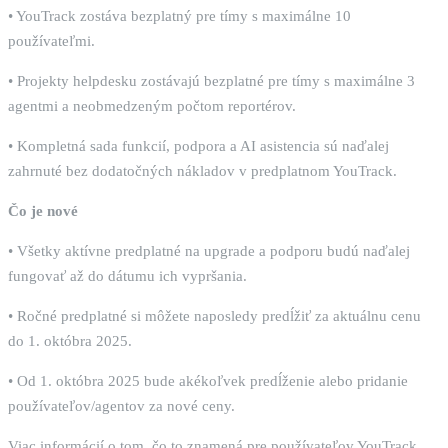
• YouTrack zostáva bezplatný pre tímy s maximálne 10
používateľmi.
• Projekty helpdesku zostávajú bezplatné pre tímy s maximálne 3
agentmi a neobmedzeným počtom reportérov.
• Kompletná sada funkcií, podpora a AI asistencia sú naďalej
zahrnuté bez dodatočných nákladov v predplatnom YouTrack.
Čo je nové
• Všetky aktívne predplatné na upgrade a podporu budú naďalej
fungovať až do dátumu ich vypršania.
• Ročné predplatné si môžete naposledy predĺžiť za aktuálnu cenu
do 1. októbra 2025.
• Od 1. októbra 2025 bude akékoľvek predĺženie alebo pridanie
používateľov/agentov za nové ceny.
Viac informácií o tom, čo to znamená pre používateľov YouTrack