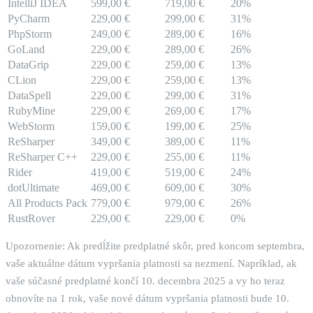
IntelliJ IDEA
599,00 €
719,00 €
20%
PyCharm
229,00 €
299,00 €
31%
PhpStorm
249,00 €
289,00 €
16%
GoLand
229,00 €
289,00 €
26%
DataGrip
229,00 €
259,00 €
13%
CLion
229,00 €
259,00 €
13%
DataSpell
229,00 €
299,00 €
31%
RubyMine
229,00 €
269,00 €
17%
WebStorm
159,00 €
199,00 €
25%
ReSharper
349,00 €
389,00 €
11%
ReSharper C++
229,00 €
255,00 €
11%
Rider
419,00 €
519,00 €
24%
dotUltimate
469,00 €
609,00 €
30%
All Products Pack
779,00 €
979,00 €
26%
RustRover
229,00 €
229,00 €
0%
Upozornenie: Ak predĺžite predplatné skôr, pred koncom septembra,
vaše aktuálne dátum vypršania platnosti sa nezmení. Napríklad, ak
vaše súčasné predplatné končí 10. decembra 2025 a vy ho teraz
obnovíte na 1 rok, vaše nové dátum vypršania platnosti bude 10.