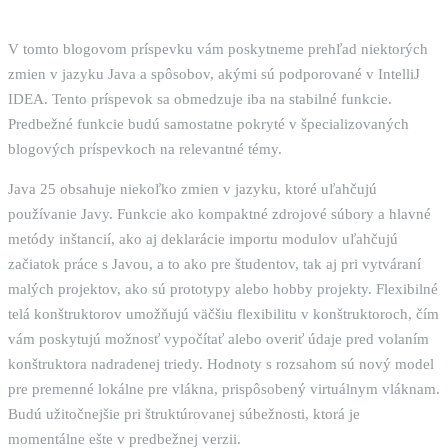
V tomto blogovom príspevku vám poskytneme prehľad niektorých
zmien v jazyku Java a spôsobov, akými sú podporované v IntelliJ
IDEA. Tento príspevok sa obmedzuje iba na stabilné funkcie.
Predbežné funkcie budú samostatne pokryté v špecializovaných
blogových príspevkoch na relevantné témy.
Java 25 obsahuje niekoľko zmien v jazyku, ktoré uľahčujú
používanie Javy. Funkcie ako kompaktné zdrojové súbory a hlavné
metódy inštancií, ako aj deklarácie importu modulov uľahčujú
začiatok práce s Javou, a to ako pre študentov, tak aj pri vytváraní
malých projektov, ako sú prototypy alebo hobby projekty. Flexibilné
telá konštruktorov umožňujú väčšiu flexibilitu v konštruktoroch, čím
vám poskytujú možnosť vypočítať alebo overiť údaje pred volaním
konštruktora nadradenej triedy. Hodnoty s rozsahom sú nový model
pre premenné lokálne pre vlákna, prispôsobený virtuálnym vláknam.
Budú užitočnejšie pri štruktúrovanej súbežnosti, ktorá je
momentálne ešte v predbežnej verzii.