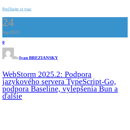
Prečítajte si viac
24
Sep,2025
0
By
Ivan BREZIANSKY
WebStorm 2025.2: Podpora
jazykového servera TypeScript-Go,
podpora Baseline, vylepšenia Bun a
ďalšie