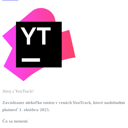
Ahoj z YouTrack!
Zavádzame niekoľko zmien v cenách YouTrack, ktoré nadobudnú
platnosť 1. októbra 2025.
Čo sa nemení