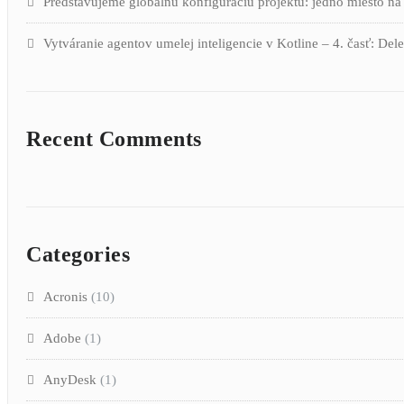
Predstavujeme globálnu konfiguráciu projektu: jedno miesto na
Vytváranie agentov umelej inteligencie v Kotline – 4. časť: Del
Recent Comments
Categories
Acronis
(10)
Adobe
(1)
AnyDesk
(1)