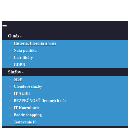
O nás
História, filozofia a vízia
Naša politika
Certifikáty
GDPR
Služby
MSP
Cloudové služby
IT AUDIT
BEZPEČNOSŤ firemných dát
IT Konzultácie
Boddy shopping
Testovanie IS