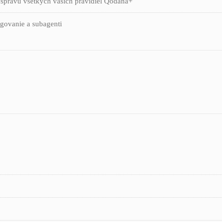
 správu všetkých vašich pravidiel Qodana+
egovanie a subagenti