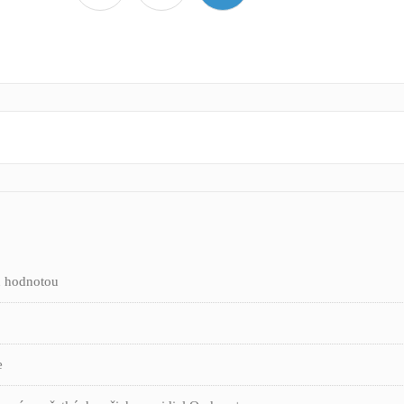
u hodnotou
e