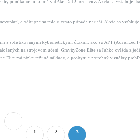
šenie, ponúkame odkupné v dĺžke až 12 mesiacov. Akcia sa vzťahuje ib
evyplatí, a odkupné sa teda v tomto prípade nerieši. Akcia sa vzťahuj
ými a sofistikovanými kybernetickými útokmi, ako sú APT (Advanced Pe
aložených na strojovom učení. GravityZone Elite sa ľahko ovláda z jedi
 Elite má nízke režijné náklady, a poskytuje potrebný vizuálny prehľ
1
2
3