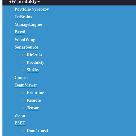
SW produkty
Portfólio výrobcov
JetBrains
ManageEngine
Easy8
WoodWing
SonarSource
Riešenia
Produkty
Služby
Cimcor
TeamViewer
Frontline
Remote
Tensor
Zoom
ESET
Domácnosti