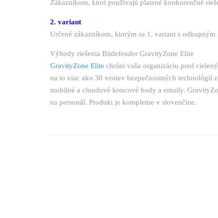
Zákazníkom, ktorí používajú platené konkurenčné rie
2. variant
Určené zákazníkom, ktorým sa 1. variant s odkupným n
Výhody riešenia Bitdefender GravityZone Elite
GravityZone Elite
chráni vašu organizáciu pred cielen
na to viac ako 30 vrstiev bezpečnostných technológií z
mobilné a cloudové koncové body a emaily. GravityZone
na personál. Produkt je kompletne v slovenčine.
Posts
pagination