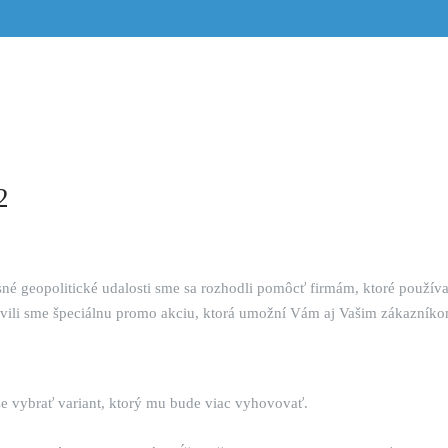
2
né geopolitické udalosti sme sa rozhodli pomôcť firmám, ktoré používa
avili sme špeciálnu promo akciu, ktorá umožní Vám aj Vašim zákazníkom
že vybrať variant, ktorý mu bude viac vyhovovať.