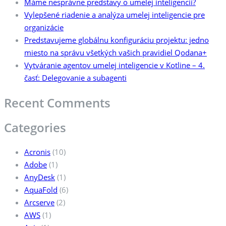
Máme nesprávne predstavy o umelej inteligencii?
Vylepšené riadenie a analýza umelej inteligencie pre
organizácie
Predstavujeme globálnu konfiguráciu projektu: jedno
miesto na správu všetkých vašich pravidiel Qodana+
Vytváranie agentov umelej inteligencie v Kotline – 4.
časť: Delegovanie a subagenti
Recent Comments
Categories
Acronis
(10)
Adobe
(1)
AnyDesk
(1)
AquaFold
(6)
Arcserve
(2)
AWS
(1)