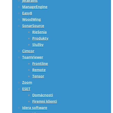
JetBrains
ManageEngine
Easy8
WoodWing
SonarSource
Riešenia
Produkty
Služby
Cimcor
TeamViewer
Frontline
Remote
Tensor
Zoom
ESET
Domácnosti
Firemní klienti
Idera software