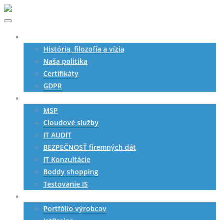
O nás
História, filozofia a vízia
Naša politika
Certifikáty
GDPR
Služby
MSP
Cloudové služby
IT AUDIT
BEZPEČNOSŤ firemných dát
IT Konzultácie
Boddy shopping
Testovanie IS
SW produkty
Portfólio výrobcov