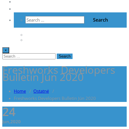
Vzdelávanie
Kontakt
×
Freshworks Developers
Bulletin Jún 2020
Home
/
Ostatné
/
Freshworks Developers Bulletin Jún 2020
24
Jun,2020