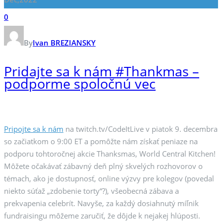
0
By
Ivan BREZIANSKY
Pridajte sa k nám #Thankmas –
podporme spoločnú vec
Pripojte sa k nám
na twitch.tv/CodeItLive v piatok 9. decembra
so začiatkom o 9:00 ET a pomôžte nám získať peniaze na
podporu tohtoročnej akcie Thanksmas, World Central Kitchen!
Môžete očakávať zábavný deň plný skvelých rozhovorov o
témach, ako je dostupnosť, online výzvy pre kolegov (povedal
niekto súťaž „zdobenie torty“?), všeobecná zábava a
prekvapenia celebrít. Navyše, za každý dosiahnutý míľnik
fundraisingu môžeme zaručiť, že dôjde k nejakej hlúposti.