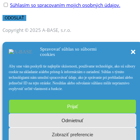
Súhlasím so spracovaním mojich osobných údajov.
Copyright © 2025 A-BASE, s.r.o.
Spravovať súhlas so súbormi
cookies
Skip to content
Aby sme vám poskytli tie najlepšie skúsenosti, používame technológie, ako sú súbory
Open toolbar
cookie na ukladanie a/alebo prístup k informáciám o zariadení. Súhlas s týmito
technológiami nám umožní spracovávať údaje, ako je správanie pri prehliadaní alebo
Accessibility Tools
jedinečné ID na tejto stránke. Nesúhlas alebo odvolanie súhlasu môže nepriaznivo
ovplyvniť určité vlastnosti a funkcie.
Increase Text
Decrease Text
Grayscale
Prijať
High Contrast
Negative Contrast
Odmietnuť
Light Background
Links Underline
Zobraziť preferencie
Readable Font