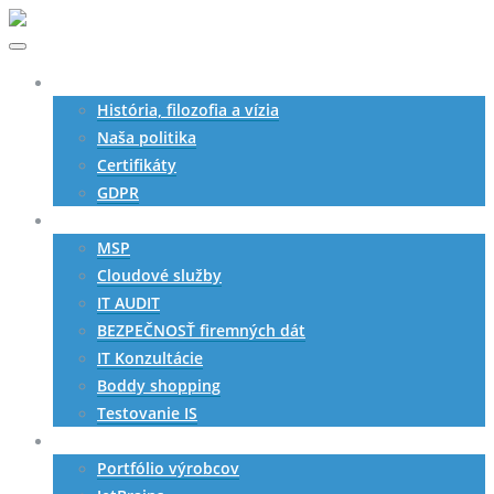
O nás
História, filozofia a vízia
Naša politika
Certifikáty
GDPR
Služby
MSP
Cloudové služby
IT AUDIT
BEZPEČNOSŤ firemných dát
IT Konzultácie
Boddy shopping
Testovanie IS
SW produkty
Portfólio výrobcov