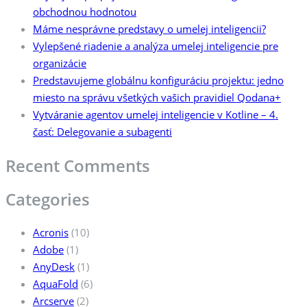
obchodnou hodnotou
Máme nesprávne predstavy o umelej inteligencii?
Vylepšené riadenie a analýza umelej inteligencie pre
organizácie
Predstavujeme globálnu konfiguráciu projektu: jedno
miesto na správu všetkých vašich pravidiel Qodana+
Vytváranie agentov umelej inteligencie v Kotline – 4.
časť: Delegovanie a subagenti
Recent Comments
Categories
Acronis
(10)
Adobe
(1)
AnyDesk
(1)
AquaFold
(6)
Arcserve
(2)