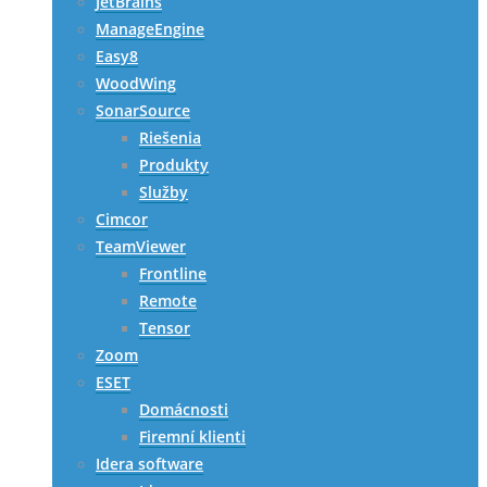
JetBrains
ManageEngine
Easy8
WoodWing
SonarSource
Riešenia
Produkty
Služby
Cimcor
TeamViewer
Frontline
Remote
Tensor
Zoom
ESET
Domácnosti
Firemní klienti
Idera software