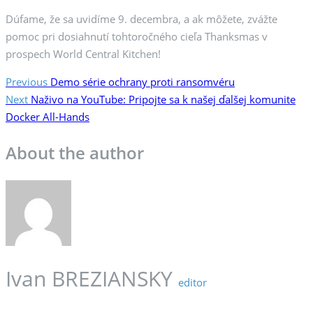
Dúfame, že sa uvidíme 9. decembra, a ak môžete, zvážte
pomoc pri dosiahnutí tohtoročného cieľa Thanksmas v
prospech World Central Kitchen!
Post
Previous
Demo série ochrany proti ransomvéru
navigation
Next
Naživo na YouTube: Pripojte sa k našej ďalšej komunite
Docker All-Hands
About the author
Ivan BREZIANSKY
editor