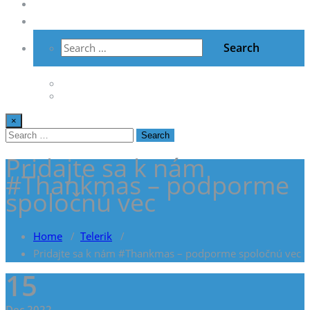
Vzdelávanie
Kontakt
×
Pridajte sa k nám
#Thankmas – podporme
spoločnú vec
Home
/
Telerik
/
Pridajte sa k nám #Thankmas – podporme spoločnú vec
15
Dec,2022