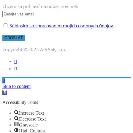
Chcem sa prihlásiť na odber noviniek
Súhlasím so spracovaním mojich osobných údajov.
Copyright © 2025 A-BASE, s.r.o.
Skip to content
Open
toolbar
Accessibility Tools
Increase Text
Decrease Text
Grayscale
High Contrast