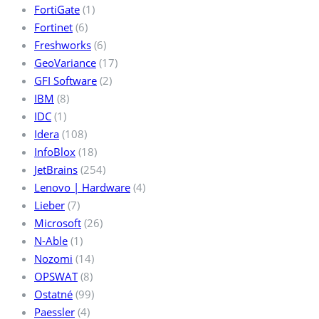
FortiGate
(1)
Fortinet
(6)
Freshworks
(6)
GeoVariance
(17)
GFI Software
(2)
IBM
(8)
IDC
(1)
Idera
(108)
InfoBlox
(18)
JetBrains
(254)
Lenovo | Hardware
(4)
Lieber
(7)
Microsoft
(26)
N-Able
(1)
Nozomi
(14)
OPSWAT
(8)
Ostatné
(99)
Paessler
(4)