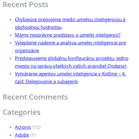
Recent Posts
Chýbajúce prepojenie medzi umelou inteligenciou a
obchodnou hodnotou
Máme nesprávne predstavy o umelej inteligencii?
Vylepšené riadenie a analýza umelej inteligencie pre
organizácie
Predstavujeme globálnu konfiguráciu projektu: jedno
miesto na správu všetkých vašich pravidiel Qodana+
Vytváranie agentov umelej inteligencie v Kotline – 4.
časť: Delegovanie a subagenti
Recent Comments
Categories
Acronis
(10)
Adobe
(1)