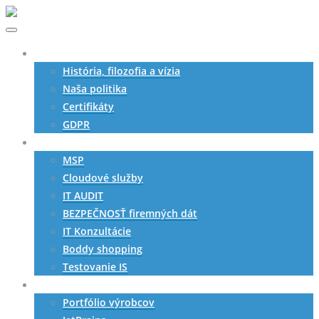
O nás
História, filozofia a vízia
Naša politika
Certifikáty
GDPR
Služby
MSP
Cloudové služby
IT AUDIT
BEZPEČNOSŤ firemných dát
IT Konzultácie
Boddy shopping
Testovanie IS
SW produkty
Portfólio výrobcov