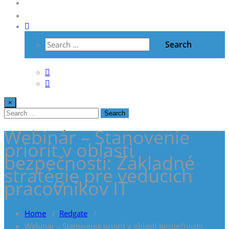
Vzdelávanie
Kontakt
×
Webinár – Stanovenie
priorít v oblasti
bezpečnosti: Základné
stratégie pre vedúcich
pracovníkov IT
Home
/
Redgate
/
Webinár – Stanovenie priorít v oblasti bezpečnosti: