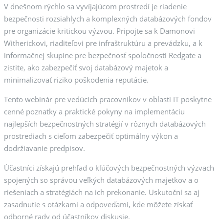
V dnešnom rýchlo sa vyvíjajúcom prostredí je riadenie
bezpečnosti rozsiahlych a komplexných databázových fondov
pre organizácie kritickou výzvou. Pripojte sa k Damonovi
Witherickovi, riaditeľovi pre infraštruktúru a prevádzku, a k
informačnej skupine pre bezpečnosť spoločnosti Redgate a
zistite, ako zabezpečiť svoj databázový majetok a
minimalizovať riziko poškodenia reputácie.
Tento webinár pre vedúcich pracovníkov v oblasti IT poskytne
cenné poznatky a praktické pokyny na implementáciu
najlepších bezpečnostných stratégií v rôznych databázových
prostrediach s cieľom zabezpečiť optimálny výkon a
dodržiavanie predpisov.
Účastníci získajú prehľad o kľúčových bezpečnostných výzvach
spojených so správou veľkých databázových majetkov a o
riešeniach a stratégiách na ich prekonanie. Uskutoční sa aj
zasadnutie s otázkami a odpoveďami, kde môžete získať
odborné rady od účastníkov diskusie.