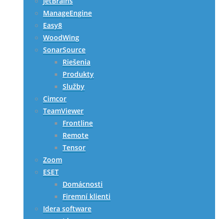
JetBrains
ManageEngine
Easy8
WoodWing
SonarSource
Riešenia
Produkty
Služby
Cimcor
TeamViewer
Frontline
Remote
Tensor
Zoom
ESET
Domácnosti
Firemní klienti
Idera software